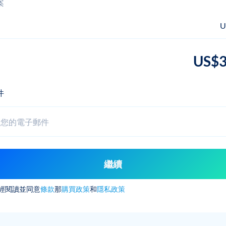
案
U
US$3
件
繼續
經閱讀並同意
條款
那
購買政策
和
隱私政策