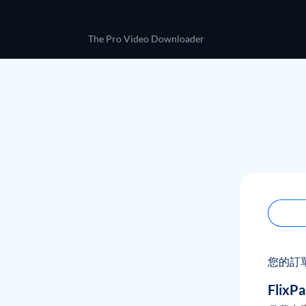
The Pro Video Downloader
您的訂
Flix