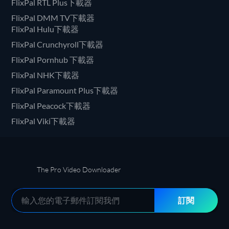
FlixPal RTL Plus下載器
FlixPal DMM TV下載器
FlixPal Hulu下載器
FlixPal Crunchyroll下載器
FlixPal Pornhub 下載器
FlixPal NHK下載器
FlixPal Paramount Plus下載器
FlixPal Peacock下載器
FlixPal Viki下載器
The Pro Video Downloader
訂閱