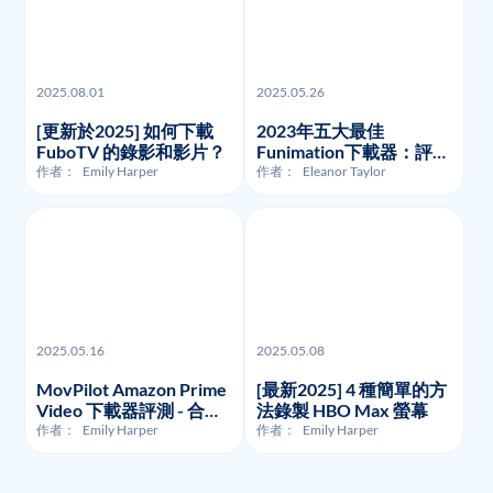
2025.08.01
2025.05.26
[更新於2025] 如何下載
2023年五大最佳
FuboTV 的錄影和影片？
Funimation下載器：評測
與比較
作者：
Emily Harper
作者：
Eleanor Taylor
2025.05.16
2025.05.08
MovPilot Amazon Prime
[最新2025] 4 種簡單的方
Video 下載器評測 - 合法
法錄製 HBO Max 螢幕
性、使用方式及價格
作者：
Emily Harper
作者：
Emily Harper