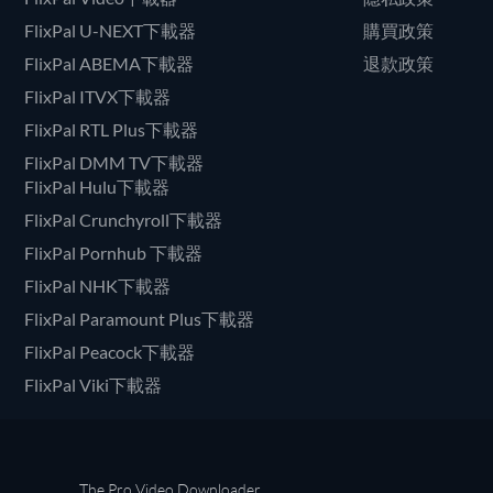
FlixPal U-NEXT下載器
購買政策
FlixPal ABEMA下載器
退款政策
FlixPal ITVX下載器
FlixPal RTL Plus下載器
FlixPal DMM TV下載器
FlixPal Hulu下載器
FlixPal Crunchyroll下載器
FlixPal Pornhub 下載器
FlixPal NHK下載器
FlixPal Paramount Plus下載器
FlixPal Peacock下載器
FlixPal Viki下載器
The Pro Video Downloader