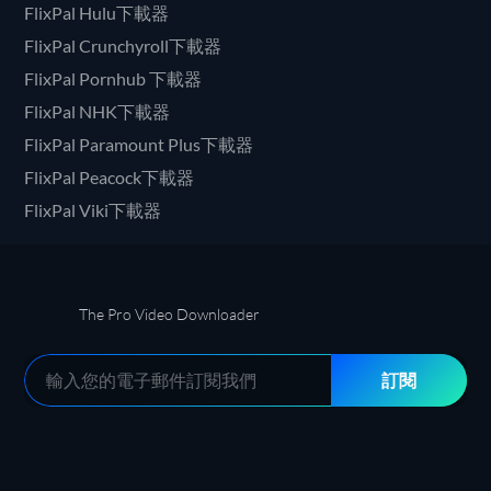
FlixPal Hulu下載器
FlixPal Crunchyroll下載器
FlixPal Pornhub 下載器
FlixPal NHK下載器
FlixPal Paramount Plus下載器
FlixPal Peacock下載器
FlixPal Viki下載器
The Pro Video Downloader
訂閱