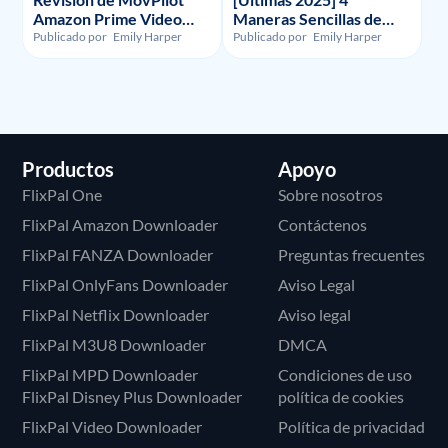
Amazon Prime Video
Maneras Sencillas de
Downloader - Ilegalidad,
Grabar la Pantalla en
Publicado por
Emily Harper
Publicado por
Emily Harper
Uso y Precio
HBO Max
Productos
Apoyo
FlixPal One
Sobre nosotros
FlixPal Amazon Downloader
Contáctenos
FlixPal FANZA Downloader
Preguntas frecuentes
FlixPal OnlyFans Downloader
Aviso Legal
FlixPal Netflix Downloader
Aviso legal
FlixPal M3U8 Downloader
DMCA
FlixPal MPD Downloader
Condiciones de uso
FlixPal Disney Plus Downloader
política de cookies
FlixPal Video Downloader
Política de privacidad