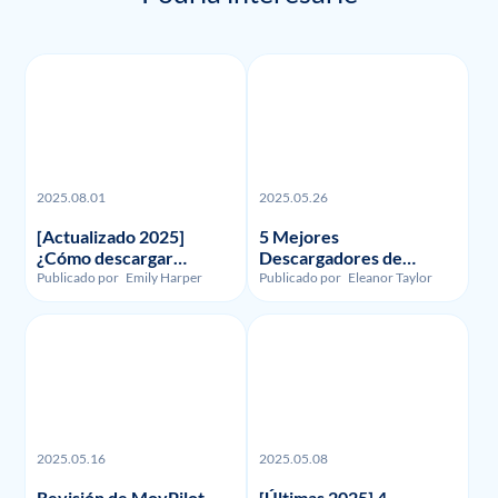
2025.08.01
2025.05.26
[Actualizado 2025]
5 Mejores
¿Cómo descargar
Descargadores de
grabaciones y vídeos de
Funimation en 2023:
Publicado por
Emily Harper
Publicado por
Eleanor Taylor
FuboTV?
Reseñados y
Comparados
2025.05.16
2025.05.08
Revisión de MovPilot
[Últimas 2025] 4