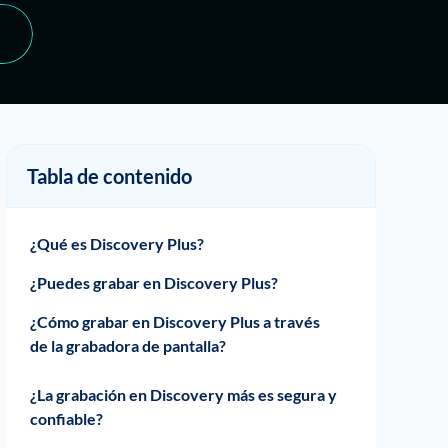
Tabla de contenido
¿Qué es Discovery Plus?
¿Puedes grabar en Discovery Plus?
¿Cómo grabar en Discovery Plus a través
de la grabadora de pantalla?
Records Discovery Plus Videos con
Records Discovery Plus Shows a través de
¿La grabación en Discovery más es segura y
complemento de navegador
la grabadora de pantalla
confiable?