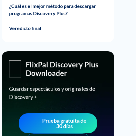
Problema de legalidad
Pérdida de tiempo
A veces contienen malware
¿Cuál es el mejor método para descargar
programas Discovery Plus?
El mejor descargador: Flixpal Discovery
Veredicto final
Plus Downloader
FlixPal Discovery Plus
Downloader
Guardar espectáculos y originales de
Discovery +
Prueba gratuita de
30 días