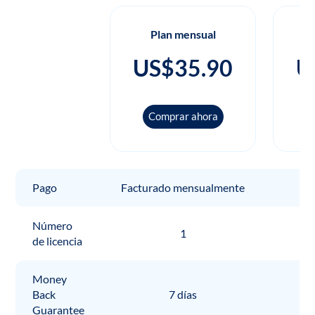
Plan mensual
US$35.90
U
Comprar ahora
Pago
Facturado mensualmente
Fa
Número
1
de licencia
Money
Back
7 días
Guarantee