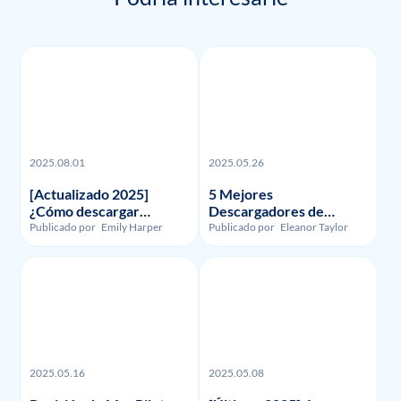
2025.08.01
2025.05.26
[Actualizado 2025]
5 Mejores
¿Cómo descargar
Descargadores de
grabaciones y vídeos de
Funimation en 2023:
Publicado por
Emily Harper
Publicado por
Eleanor Taylor
FuboTV?
Reseñados y
Comparados
2025.05.16
2025.05.08