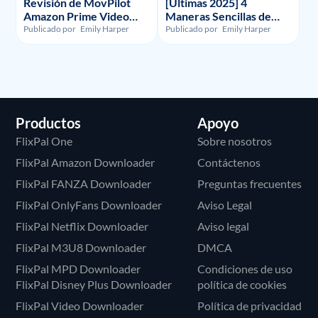
Revisión de MovPilot
[Últimas 2025] 4
Amazon Prime Video
Maneras Sencillas de
Downloader - Ilegalidad,
Grabar la Pantalla en
Publicado por
Emily Harper
Publicado por
Emily Harper
Uso y Precio
HBO Max
Productos
Apoyo
FlixPal One
Sobre nosotros
FlixPal Amazon Downloader
Contáctenos
FlixPal FANZA Downloader
Preguntas frecuentes
FlixPal OnlyFans Downloader
Aviso Legal
FlixPal Netflix Downloader
Aviso legal
FlixPal M3U8 Downloader
DMCA
FlixPal MPD Downloader
Condiciones de uso
FlixPal Disney Plus Downloader
política de cookies
FlixPal Video Downloader
Política de privacidad