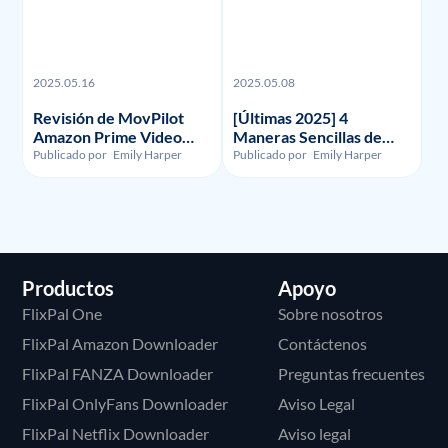
2025.05.16
2025.05.08
Revisión de MovPilot
[Últimas 2025] 4
Amazon Prime Video
Maneras Sencillas de
Downloader - Ilegalidad,
Grabar la Pantalla en
Publicado por
Emily Harper
Publicado por
Emily Harper
Uso y Precio
HBO Max
Productos
Apoyo
FlixPal One
Sobre nosotros
FlixPal Amazon Downloader
Contáctenos
FlixPal FANZA Downloader
Preguntas frecuentes
FlixPal OnlyFans Downloader
Aviso Legal
FlixPal Netflix Downloader
Aviso legal