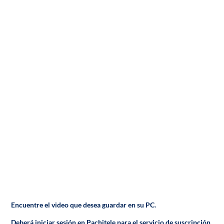
Encuentre el video que desea guardar en su PC.
Deberá iniciar sesión en Pachitele para el servicio de suscripción.