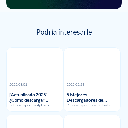
Podría interesarle
2025.08.01
2025.05.26
[Actualizado 2025]
5 Mejores
¿Cómo descargar
Descargadores de
grabaciones y vídeos de
Funimation en 2023:
Publicado por
Emily Harper
Publicado por
Eleanor Taylor
FuboTV?
Reseñados y
Comparados