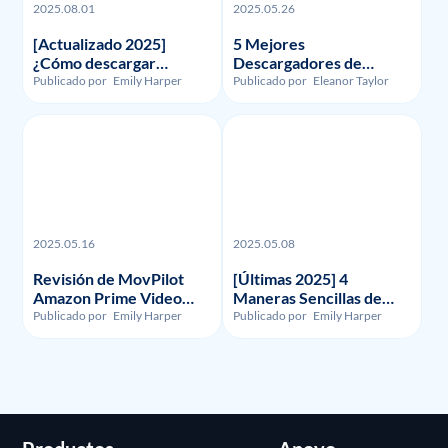
2025.08.01
2025.05.26
[Actualizado 2025]
5 Mejores
¿Cómo descargar
Descargadores de
grabaciones y vídeos de
Funimation en 2023:
Publicado por
Emily Harper
Publicado por
Eleanor Taylor
FuboTV?
Reseñados y
Comparados
2025.05.16
2025.05.08
Revisión de MovPilot
[Últimas 2025] 4
Amazon Prime Video
Maneras Sencillas de
Downloader - Ilegalidad,
Grabar la Pantalla en
Publicado por
Emily Harper
Publicado por
Emily Harper
Uso y Precio
HBO Max