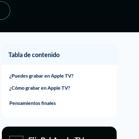
Tabla de contenido
¿Puedes grabar en Apple TV?
¿Cómo grabar en Apple TV?
Cómo grabar grabar Apple TV en iPhone
Cómo grabar grabar Apple TV en Mac
Cómo grabar en Apple TV para usuarios de
Use un tercero Apple TV Downloader
Pensamientos finales
Windows