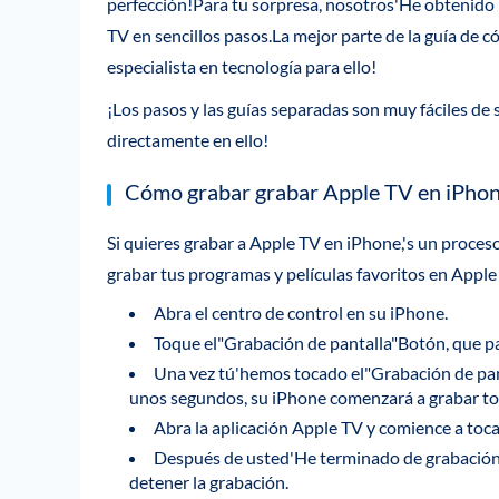
perfección!Para tu sorpresa, nosotros'He obtenido
TV en sencillos pasos.La mejor parte de la guía de 
especialista en tecnología para ello!
¡Los pasos y las guías separadas son muy fáciles de
directamente en ello!
Cómo grabar grabar Apple TV en iPho
Si quieres grabar a Apple TV en iPhone,'s un proces
grabar tus programas y películas favoritos en Appl
Abra el centro de control en su iPhone.
Toque el"Grabación de pantalla"Botón, que pa
Una vez tú'hemos tocado el"Grabación de pa
unos segundos, su iPhone comenzará a grabar tod
Abra la aplicación Apple TV y comience a toca
Después de usted'He terminado de grabación, 
detener la grabación.