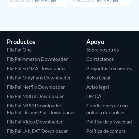
Downloader - Ilegalidad,
Grabar la Pantalla en
Publicado por
Emily Harper
Publicado por
Emily Harper
Uso y Precio
HBO Max
Productos
Apoyo
FlixPal One
Sobre nosotros
FlixPal Amazon Downloader
Contáctenos
FlixPal FANZA Downloader
Preguntas frecuentes
FlixPal OnlyFans Downloader
Aviso Legal
FlixPal Netflix Downloader
Aviso legal
FlixPal M3U8 Downloader
DMCA
FlixPal MPD Downloader
Condiciones de uso
FlixPal Disney Plus Downloader
política de cookies
FlixPal Video Downloader
Política de privacidad
FlixPal U-NEXT Downloader
Política de compra