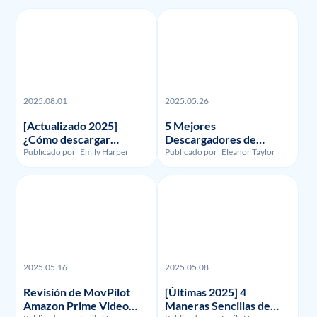
2025.08.01
2025.05.26
[Actualizado 2025]
5 Mejores
¿Cómo descargar
Descargadores de
grabaciones y vídeos de
Funimation en 2023:
Publicado por
Emily Harper
Publicado por
Eleanor Taylor
FuboTV?
Reseñados y
Comparados
2025.05.16
2025.05.08
Revisión de MovPilot
[Últimas 2025] 4
Amazon Prime Video
Maneras Sencillas de