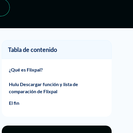
Tabla de contenido
¿Qué es Flixpal?
Ventajas de Flixpal Hulu Descargar
Cómo usar Flixpal Hulu Downloader
Hulu Descargar función y lista de
comparación de Flixpal
El fin