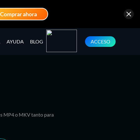
Comprar ahora
A
AYUDA
BLOG
ACCESO
tos MP4 o MKV tanto para