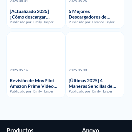
2025.08.01
2025.05.26
[Actualizado 2025]
5 Mejores
¿Cómo descargar
Descargadores de
grabaciones y vídeos de
Funimation en 2023:
Publicado por
Emily Harper
Publicado por
Eleanor Taylor
FuboTV?
Reseñados y
Comparados
2025.05.16
2025.05.08
Revisión de MovPilot
[Últimas 2025] 4
Amazon Prime Video
Maneras Sencillas de
Downloader - Ilegalidad,
Grabar la Pantalla en
Publicado por
Emily Harper
Publicado por
Emily Harper
Uso y Precio
HBO Max
Productos
Apoyo