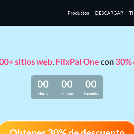
Productos
DESCARGAR
T
00+ sitios web
.
FlixPal One
con
30% 
00
00
00
Horas
Minutos
Segundos
Obtener 30% de descuento