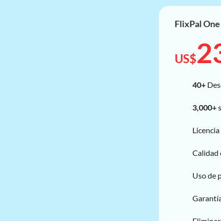
FlixPal SkyShowtime Downloader
FlixPal One
FlixPal Tubi Downloader
2
FlixPal RTL Plus Downloader
US$
FlixPal TELASA Downloader
FlixPal FOD Downloader
40+
Des
FlixPal Rakuten TV Downloader
3,000+
s
FlixPal CW Downloader
FlixPal Discovery Plus Downloader
Licencia
FlixPal Roku Channel Downloader
Calidad
FlixPal Stan Downloader
FlixPal Shahid VIP Downloader
Uso de p
FlixPal Crunchyroll Downloader
Garantí
Eliminar