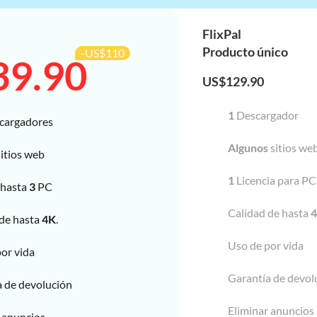
$0
$129.90
FlixPal
$0
$129.90
Producto único
-US$110
39.90
$0
$129.90
US$
129.90
$0
$129.90
$0
$129.90
1
Descargador
cargadores
$0
$129.90
Algunos
sitios we
itios web
$0
$129.90
$0
$129.90
1
Licencia para PC
 hasta
3
PC
$0
$129.90
Calidad de hasta
 de hasta
4K
.
$0
$129.90
Uso de por vida
$0
$129.90
or vida
$0
$129.90
Garantía de devol
a de devolución
Eliminar anuncios
 anuncios