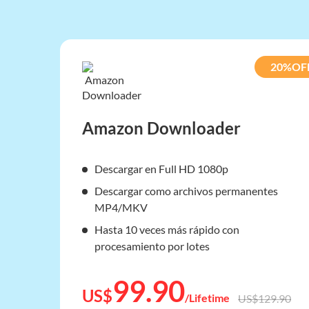
FlixPal Twitch Downloader
FlixPal M6 Plus Downloader
FlixPal Waipu Downloader
20%OF
FlixPal ESPN Plus Downloader
FlixPal FAMILY CLUB Downloader
Amazon Downloader
FlixPal STARZ Downloader
FlixPal Viki Downloader
Descargar en Full HD 1080p
FlixPal Fandango Downloader
Descargar como archivos permanentes
FlixPal ViX Downloader
MP4/MKV
FlixPal Pornhub Downloader
Hasta 10 veces más rápido con
FlixPal OnlyFans Downloader
procesamiento por lotes
FlixPal Disney Plus Downloader
99.90
FlixPal myfans Downloader
US$
/Lifetime
US$129.90
FlixPal M3U8 Downloader