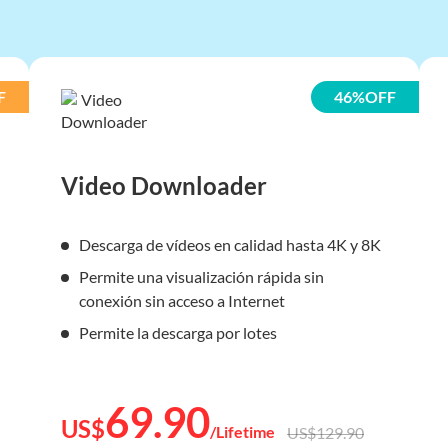
$0
$129.90
$0
$129.90
$0
$129.90
F
46%OFF
$0
$129.90
$0
$129.90
Video Downloader
$0
$129.90
$0
$129.90
Descarga de vídeos en calidad hasta 4K y 8K
$0
$129.90
Permite una visualización rápida sin
$0
$129.90
conexión sin acceso a Internet
$0
$129.90
Permite la descarga por lotes
$0
$129.90
$0
$129.90
69.90
$0
$129.90
US$
/Lifetime
US$129.90
$0
$129.90