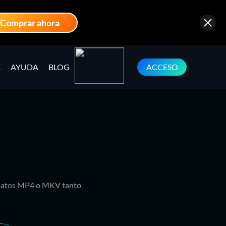
Comprar ahora
A
AYUDA
BLOG
ACCESO
rmatos MP4 o MKV tanto