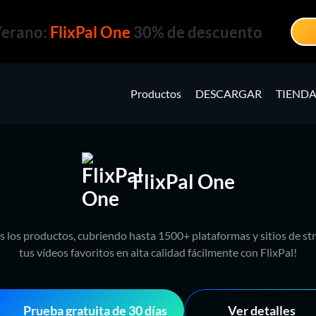
Verano:
FlixPal One
30% de descuento
Productos
DESCARGAR
TIEND
FlixPal One
s los productos, cubriendo hasta 1500+ plataformas y sitios de s
tus vídeos favoritos en alta calidad fácilmente con FlixPal!
Prueba gratuita de 30 días
Ver detalles