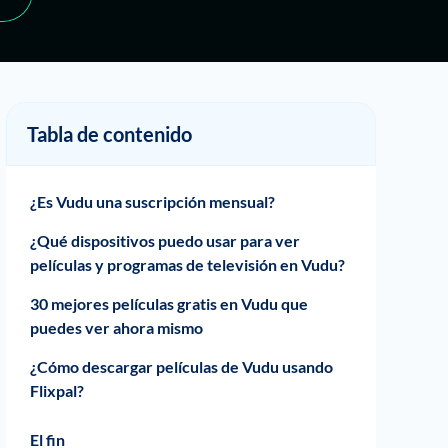
Tabla de contenido
¿Es Vudu una suscripción mensual?
¿Qué dispositivos puedo usar para ver
películas y programas de televisión en Vudu?
30 mejores películas gratis en Vudu que
puedes ver ahora mismo
¿Cómo descargar películas de Vudu usando
Flixpal?
Flixpal Video Downloader: Características
Flixpal Video Descarger: Guía de descarga
El fin