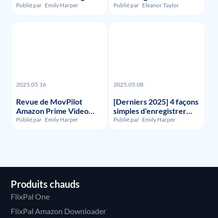
des enregistrements et
Funimation en 2023 :
Publié par
Emily Harper
Publié par
Eleanor Taylor
des vidéos FuboTV ?
Avis et Comparaison
2025.05.16
2025.05.08
Revue de MovPilot
[Derniers 2025] 4 façons
Amazon Prime Video
simples d'enregistrer
Downloader - Illégalité,
l'écran de HBO Max
Publié par
Emily Harper
Publié par
Emily Harper
Utilisation et Prix
Produits chauds
FlixPal One
FlixPal Amazon Downloader