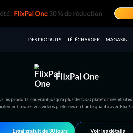
été :
FlixPal One
30 % de réduction
DES PRODUITS
TÉLÉCHARGER
MAGASIN
FlixPal One
 les produits, couvrant jusqu'à plus de 1500 plateformes et sites
acilement toutes vos vidéos préférées en haute qualité avec FlixPal
Essai gratuit de 30 jours
Voir les détails