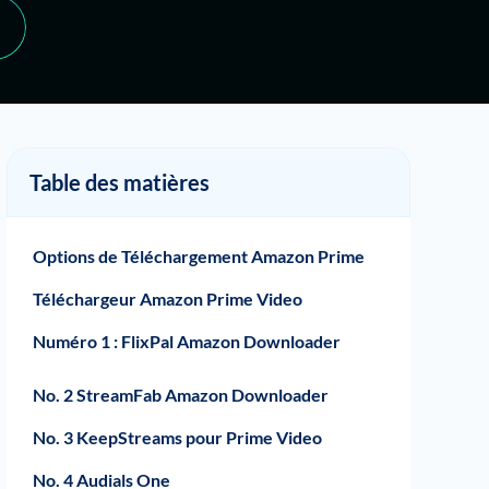
Table des matières
Options de Téléchargement Amazon Prime
Téléchargeur Amazon Prime Video
Numéro 1 : FlixPal Amazon Downloader
Les points forts de FlixPal Amazon
Plans et tarifs de FlixPal
No. 2 StreamFab Amazon Downloader
Downloader
No. 3 KeepStreams pour Prime Video
No. 4 Audials One