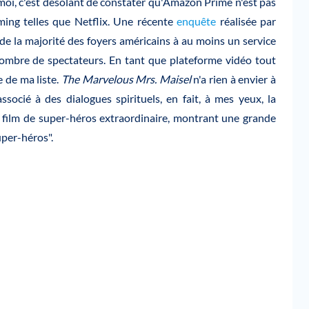
, c'est désolant de constater qu'Amazon Prime n'est pas
ing telles que Netflix. Une récente
enquête
réalisée par
e la majorité des foyers américains à au moins un service
nombre de spectateurs. En tant que plateforme vidéo tout
 de ma liste.
The Marvelous Mrs. Maisel
n'a rien à envier à
ssocié à des dialogues spirituels, en fait, à mes yeux, la
 film de super-héros extraordinaire, montrant une grande
per-héros".