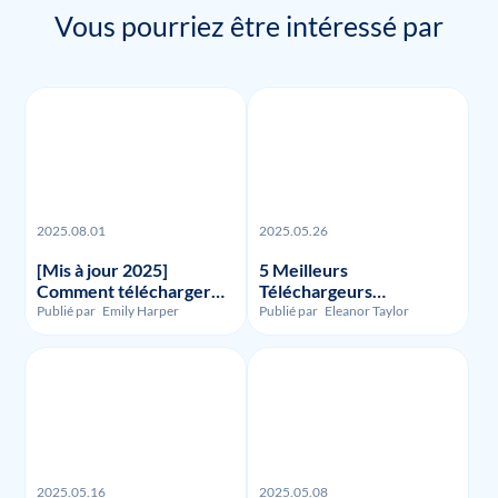
Vous pourriez être intéressé par
2025.08.01
2025.05.26
[Mis à jour 2025]
5 Meilleurs
Comment télécharger
Téléchargeurs
des enregistrements et
Funimation en 2023 :
Publié par
Emily Harper
Publié par
Eleanor Taylor
des vidéos FuboTV ?
Avis et Comparaison
2025.05.16
2025.05.08