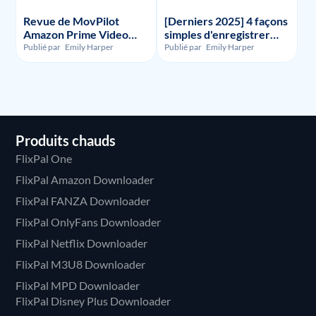
Revue de MovPilot
[Derniers 2025] 4 façons
Amazon Prime Video
simples d'enregistrer
Downloader - Illégalité,
l'écran de HBO Max
Publié par
Emily Harper
Publié par
Emily Harper
Utilisation et Prix
Produits chauds
FlixPal One
FlixPal Amazon Downloader
FlixPal FANZA Downloader
FlixPal OnlyFans Downloader
FlixPal Netflix Downloader
FlixPal M3U8 Downloader
FlixPal MPD Downloader
FlixPal Disney Plus Downloader