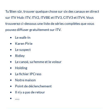
Tu'Bien sûr, trouver quelque chose sur six des canaux en direct
sur ITV Hub: ITV, ITV2, ITVBE et ITV3, CITV3 et ITV4. Vous
trouverez ci-dessous une liste de séries complètes que vous
pouvez diffuser gratuitement sur ITV.
Le walk-in
Karen Pirie
Le suspect
Ridley
Le canoë, sa femme et le voleur
Holding
Le fichier IPCress
Notre maison
Point de déclenchement
Il n'y a pas de retour
......