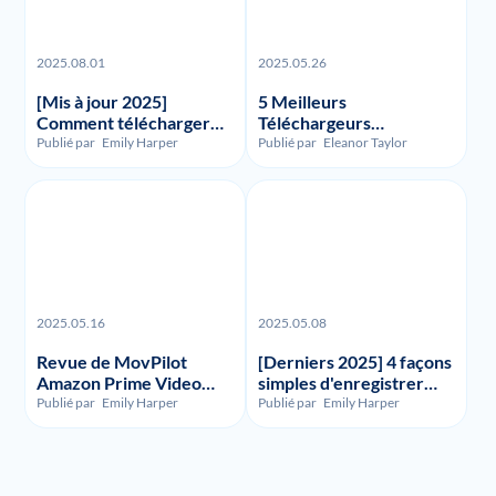
2025.08.01
2025.05.26
[Mis à jour 2025]
5 Meilleurs
Comment télécharger
Téléchargeurs
des enregistrements et
Funimation en 2023 :
Publié par
Emily Harper
Publié par
Eleanor Taylor
des vidéos FuboTV ?
Avis et Comparaison
2025.05.16
2025.05.08
Revue de MovPilot
[Derniers 2025] 4 façons
Amazon Prime Video
simples d'enregistrer
Downloader - Illégalité,
l'écran de HBO Max
Publié par
Emily Harper
Publié par
Emily Harper
Utilisation et Prix