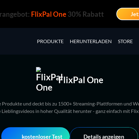
angebot:
FlixPal One
30% Rabatt
Jet
PRODUKTE
HERUNTERLADEN
STORE
FlixPal One
e Produkte und deckt bis zu 1500+ Streaming-Plattformen und Web
e Lieblingsvideos in hoher Qualität herunter - ganz einfach mit Flix
kostenloser Test
Details anzeigen