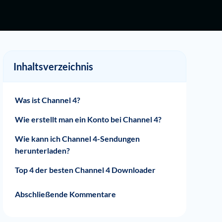
Inhaltsverzeichnis
Was ist Channel 4?
Wie erstellt man ein Konto bei Channel 4?
Wie kann ich Channel 4-Sendungen
herunterladen?
Top 4 der besten Channel 4 Downloader
KeepStreams Video-Downloader
iTubeGo YouTube-Downloader
FlixPal Channel 4 Downloader
CleverGet Channel 4 Downloader
Abschließende Kommentare