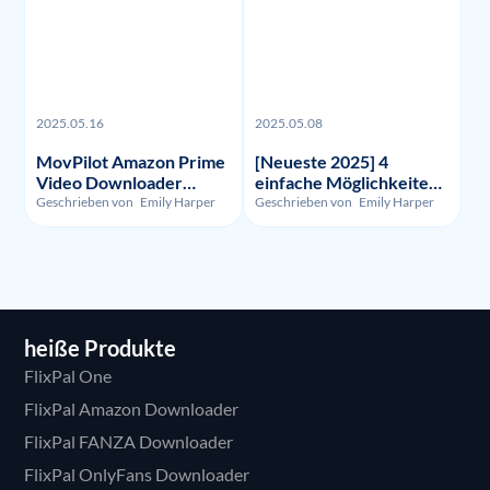
2025.05.16
2025.05.08
MovPilot Amazon Prime
[Neueste 2025] 4
Video Downloader
einfache Möglichkeiten,
Bewertung - Illegalität,
um HBO Max
Geschrieben von
Emily Harper
Geschrieben von
Emily Harper
Nutzung und Preis
aufzunehmen
heiße Produkte
FlixPal One
FlixPal Amazon Downloader
FlixPal FANZA Downloader
FlixPal OnlyFans Downloader