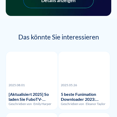
Details anzeigen
Das könnte Sie interessieren
2025.08.01
2025.05.26
[Aktualisiert 2025] So
5 beste Funimation
laden Sie FuboTV-
Downloader 2023:
Aufnahmen und -Videos
Getestet und verglichen
Geschrieben von
Emily Harper
Geschrieben von
Eleanor Taylor
herunter?