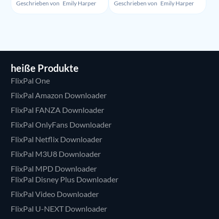
Bewertung - Illegalität,
um HBO Max
Geschrieben von
Emily Harper
Geschrieben von
Emily Harper
Nutzung und Preis
aufzunehmen
heiße Produkte
FlixPal One
FlixPal Amazon Downloader
FlixPal FANZA Downloader
FlixPal OnlyFans Downloader
FlixPal Netflix Downloader
FlixPal M3U8 Downloader
FlixPal MPD Downloader
FlixPal Disney Plus Downloader
FlixPal Video Downloader
FlixPal U-NEXT Downloader