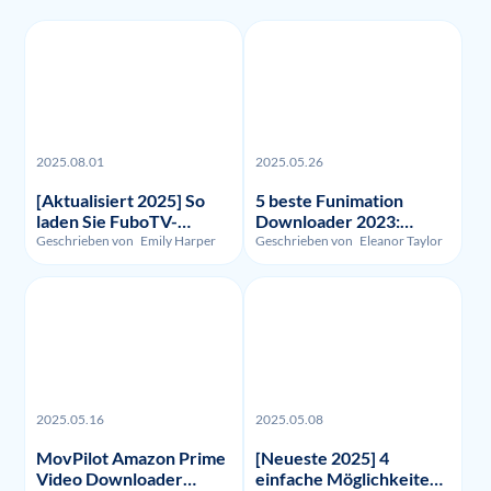
2025.08.01
2025.05.26
[Aktualisiert 2025] So
5 beste Funimation
laden Sie FuboTV-
Downloader 2023:
Aufnahmen und -Videos
Getestet und verglichen
Geschrieben von
Emily Harper
Geschrieben von
Eleanor Taylor
herunter?
2025.05.16
2025.05.08
MovPilot Amazon Prime
[Neueste 2025] 4
Video Downloader
einfache Möglichkeiten,