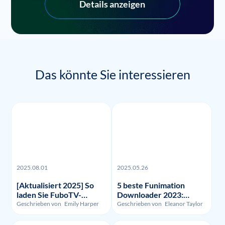
Details anzeigen
Das könnte Sie interessieren
2025.08.01
2025.05.26
[Aktualisiert 2025] So
5 beste Funimation
laden Sie FuboTV-
Downloader 2023:
Aufnahmen und -Videos
Getestet und verglichen
Geschrieben von
Emily Harper
Geschrieben von
Eleanor Taylor
herunter?