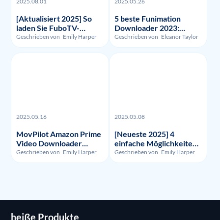
2025.08.01
2025.05.26
[Aktualisiert 2025] So
5 beste Funimation
laden Sie FuboTV-
Downloader 2023:
Aufnahmen und -Videos
Getestet und verglichen
Geschrieben von
Emily Harper
Geschrieben von
Eleanor Taylor
herunter?
2025.05.16
2025.05.08
MovPilot Amazon Prime
[Neueste 2025] 4
Video Downloader
einfache Möglichkeiten,
Bewertung - Illegalität,
um HBO Max
Geschrieben von
Emily Harper
Geschrieben von
Emily Harper
Nutzung und Preis
aufzunehmen
heiße Produkte