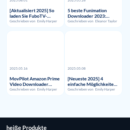
2025.08.01
2025.05.26
[Aktualisiert 2025] So
5 beste Funimation
laden Sie FuboTV-
Downloader 2023:
Aufnahmen und -Videos
Getestet und verglichen
Geschrieben von
Emily Harper
Geschrieben von
Eleanor Taylor
herunter?
2025.05.16
2025.05.08
MovPilot Amazon Prime
[Neueste 2025] 4
Video Downloader
einfache Möglichkeiten,
Bewertung - Illegalität,
um HBO Max
Geschrieben von
Emily Harper
Geschrieben von
Emily Harper
Nutzung und Preis
aufzunehmen
heiße Produkte