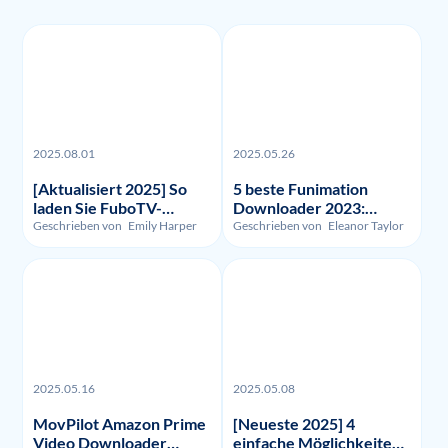
2025.08.01
2025.05.26
[Aktualisiert 2025] So
5 beste Funimation
laden Sie FuboTV-
Downloader 2023:
Aufnahmen und -Videos
Getestet und verglichen
Geschrieben von
Emily Harper
Geschrieben von
Eleanor Taylor
herunter?
2025.05.16
2025.05.08
MovPilot Amazon Prime
[Neueste 2025] 4
Video Downloader
einfache Möglichkeiten,