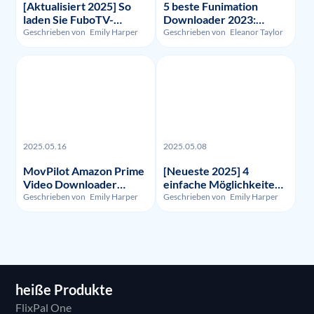
[Aktualisiert 2025] So
5 beste Funimation
laden Sie FuboTV-
Downloader 2023:
Aufnahmen und -Videos
Getestet und verglichen
Geschrieben von
Emily Harper
Geschrieben von
Eleanor Taylor
herunter?
2025.05.16
2025.05.08
MovPilot Amazon Prime
[Neueste 2025] 4
Video Downloader
einfache Möglichkeiten,
Bewertung - Illegalität,
um HBO Max
Geschrieben von
Emily Harper
Geschrieben von
Emily Harper
Nutzung und Preis
aufzunehmen
heiße Produkte
FlixPal One