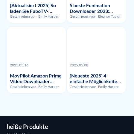
[Aktualisiert 2025] So
5 beste Funimation
laden Sie FuboTV-
Downloader 2023:
Aufnahmen und -Videos
Getestet und verglichen
Geschrieben von
Emily Harper
Geschrieben von
Eleanor Taylor
herunter?
2025.05.16
2025.05.08
MovPilot Amazon Prime
[Neueste 2025] 4
Video Downloader
einfache Möglichkeiten,
Bewertung - Illegalität,
um HBO Max
Geschrieben von
Emily Harper
Geschrieben von
Emily Harper
Nutzung und Preis
aufzunehmen
heiße Produkte