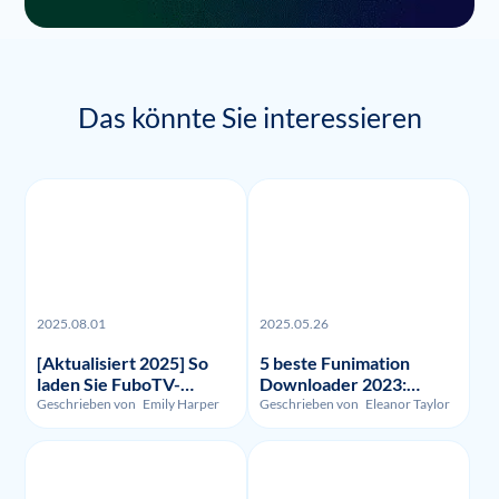
Das könnte Sie interessieren
2025.08.01
2025.05.26
[Aktualisiert 2025] So
5 beste Funimation
laden Sie FuboTV-
Downloader 2023:
Aufnahmen und -Videos
Getestet und verglichen
Geschrieben von
Emily Harper
Geschrieben von
Eleanor Taylor
herunter?