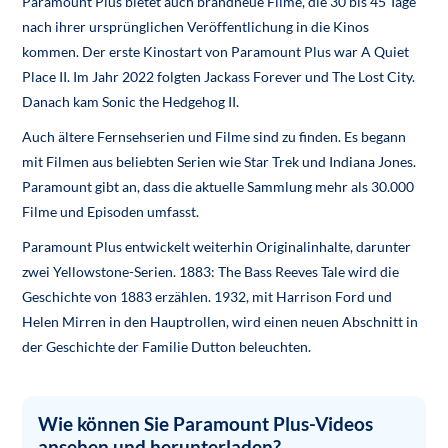
Paramount Plus bietet auch brandneue Filme, die 30 bis 45 Tage
nach ihrer ursprünglichen Veröffentlichung in die Kinos
kommen. Der erste Kinostart von Paramount Plus war A Quiet
Place II. Im Jahr 2022 folgten Jackass Forever und The Lost City.
Danach kam Sonic the Hedgehog II.
Auch ältere Fernsehserien und Filme sind zu finden. Es begann
mit Filmen aus beliebten Serien wie Star Trek und Indiana Jones.
Paramount gibt an, dass die aktuelle Sammlung mehr als 30.000
Filme und Episoden umfasst.
Paramount Plus entwickelt weiterhin Originalinhalte, darunter
zwei Yellowstone-Serien. 1883: The Bass Reeves Tale wird die
Geschichte von 1883 erzählen. 1932, mit Harrison Ford und
Helen Mirren in den Hauptrollen, wird einen neuen Abschnitt in
der Geschichte der Familie Dutton beleuchten.
Wie können Sie Paramount Plus-Videos
ansehen und herunterladen?