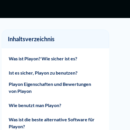
Inhaltsverzeichnis
Was ist Playon? Wie sicher ist es?
Was für eine Art von Dienst ist Playon an
Ist es sicher, Playon zu benutzen?
sich?
Playon Eigenschaften und Bewertungen
von Playon
Gut gemacht.
Wir wollen, dass du hier dein Bestes gibst.
Wie benutzt man Playon?
Im Falle von PlayOn Home
Für PlayOn Cloud:.
Was ist die beste alternative Software für
Playon?