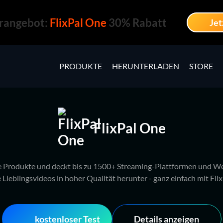
angebot:
FlixPal One
30% Rabatt
Jet
PRODUKTE
HERUNTERLADEN
STORE
FlixPal One
e Produkte und deckt bis zu 1500+ Streaming-Plattformen und Web
e Lieblingsvideos in hoher Qualität herunter - ganz einfach mit Flix
kostenloser Test
Details anzeigen