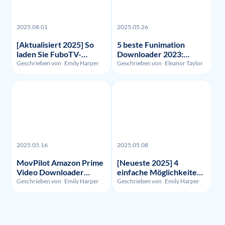
2025.08.01
2025.05.26
[Aktualisiert 2025] So
5 beste Funimation
laden Sie FuboTV-
Downloader 2023:
Aufnahmen und -Videos
Getestet und verglichen
Geschrieben von
Emily Harper
Geschrieben von
Eleanor Taylor
herunter?
2025.05.16
2025.05.08
MovPilot Amazon Prime
[Neueste 2025] 4
Video Downloader
einfache Möglichkeiten,
Bewertung - Illegalität,
um HBO Max
Geschrieben von
Emily Harper
Geschrieben von
Emily Harper
Nutzung und Preis
aufzunehmen