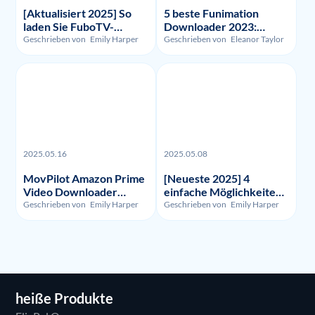
[Aktualisiert 2025] So
5 beste Funimation
laden Sie FuboTV-
Downloader 2023:
Aufnahmen und -Videos
Getestet und verglichen
Geschrieben von
Emily Harper
Geschrieben von
Eleanor Taylor
herunter?
2025.05.16
2025.05.08
MovPilot Amazon Prime
[Neueste 2025] 4
Video Downloader
einfache Möglichkeiten,
Bewertung - Illegalität,
um HBO Max
Geschrieben von
Emily Harper
Geschrieben von
Emily Harper
Nutzung und Preis
aufzunehmen
heiße Produkte