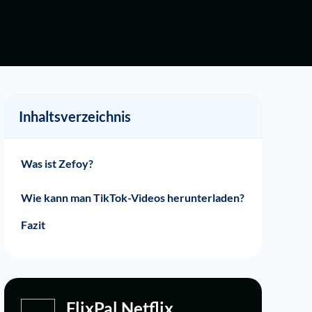
Inhaltsverzeichnis
Was ist Zefoy?
Fire Liker
Vipto De
FreeTikTok.com
GetLike
alle SMO-Tools
FreezLike
VivoLiker.com
IceLiker
StormLikes
Tikfollowers.com
Wie kann man TikTok-Videos herunterladen?
Fazit
FlixPal Netflix