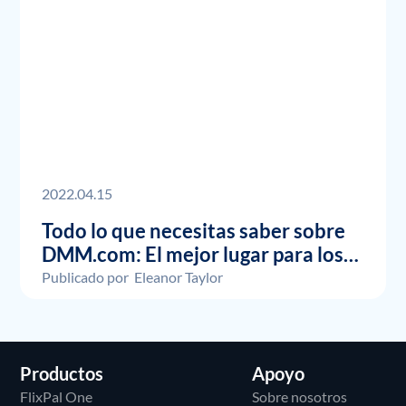
2022.04.15
Todo lo que necesitas saber sobre
DMM.com: El mejor lugar para los
fans del anime
Publicado por
Eleanor Taylor
Productos
Apoyo
FlixPal One
Sobre nosotros