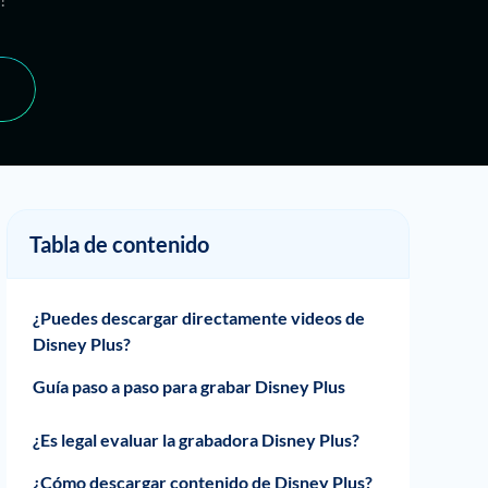
Tabla de contenido
¿Puedes descargar directamente videos de
Disney Plus?
Guía paso a paso para grabar Disney Plus
¿Cómo proteger a Disney Plus en Mac?
¿Cómo proteger a Disney Plus en
¿Cómo proteger a Disney Plus en Android?
¿Cómo grabar Disney Plus en iPhone?
¿Es legal evaluar la grabadora Disney Plus?
Windows?
¿Cómo descargar contenido de Disney Plus?