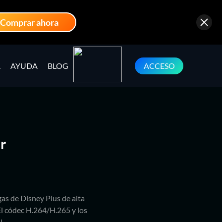
Comprar ahora
A
AYUDA
BLOG
ACCESO
r
as de Disney Plus de alta
 códec H.264/H.265 y los
!