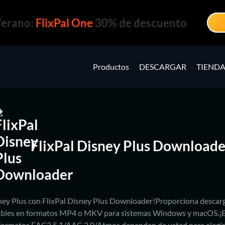
Verano:
FlixPal One
30% de descuento
Productos
DESCARGAR
TIEND
FlixPal Disney Plus Downloade
ney Plus con FlixPal Disney Plus Downloader!Proporciona descarg
ibles en formatos MP4 o MKV para sistemas Windows y macOS.¡El
formatos EAC3 5.1/AAC 2.0/Atmos dependen de usted para elegir