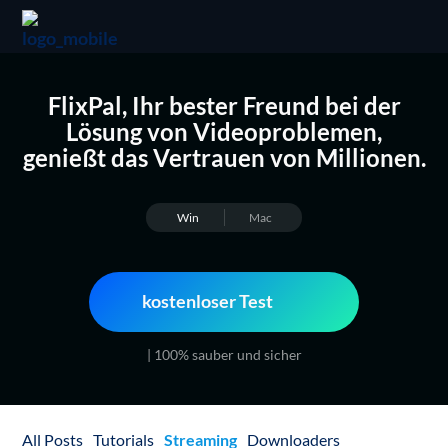
FlixPal, Ihr bester Freund bei der
Lösung von Videoproblemen,
genießt das Vertrauen von Millionen.
Win
Mac
kostenloser Test
| 100% sauber und sicher
All Posts
Tutorials
Streaming
Downloaders