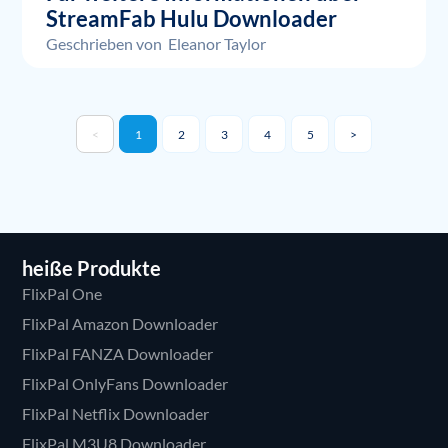
StreamFab Hulu Downloader
Geschrieben von
Eleanor Taylor
<
1
2
3
4
5
>
heiße Produkte
FlixPal One
FlixPal Amazon Downloader
FlixPal FANZA Downloader
FlixPal OnlyFans Downloader
FlixPal Netflix Downloader
FlixPal M3U8 Downloader