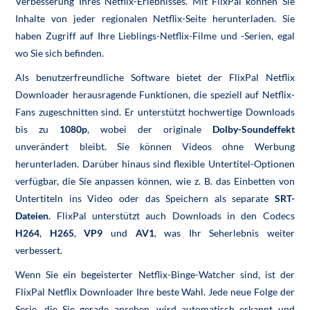
Verbesserung Ihres Netflix-Erlebnisses. Mit FlixPal können Sie
Inhalte von jeder regionalen Netflix-Seite herunterladen. Sie
haben Zugriff auf Ihre Lieblings-Netflix-Filme und -Serien, egal
wo Sie sich befinden.
Als benutzerfreundliche Software bietet der FlixPal Netflix
Downloader herausragende Funktionen, die speziell auf Netflix-
Fans zugeschnitten sind. Er unterstützt hochwertige Downloads
bis zu
1080p
, wobei der originale
Dolby-Soundeffekt
unverändert bleibt. Sie können Videos ohne Werbung
herunterladen. Darüber hinaus sind flexible Untertitel-Optionen
verfügbar, die Sie anpassen können, wie z. B. das Einbetten von
Untertiteln ins Video oder das Speichern als separate
SRT-
Dateien
. FlixPal unterstützt auch Downloads in den Codecs
H264
,
H265
,
VP9
und
AV1
, was Ihr Seherlebnis weiter
verbessert.
Wenn Sie ein begeisterter Netflix-Binge-Watcher sind, ist der
FlixPal Netflix Downloader Ihre beste Wahl. Jede neue Folge der
Serie, die Sie gerade ansehen, wird automatisch erkannt und