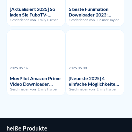
[Aktualisiert 2025] So
5 beste Funimation
laden Sie FuboTV-
Downloader 2023:
Aufnahmen und -Videos
Getestet und verglichen
Geschrieben von
Emily Harper
Geschrieben von
Eleanor Taylor
herunter?
2025.05.16
2025.05.08
MovPilot Amazon Prime
[Neueste 2025] 4
Video Downloader
einfache Möglichkeiten,
Bewertung - Illegalität,
um HBO Max
Geschrieben von
Emily Harper
Geschrieben von
Emily Harper
Nutzung und Preis
aufzunehmen
heiße Produkte