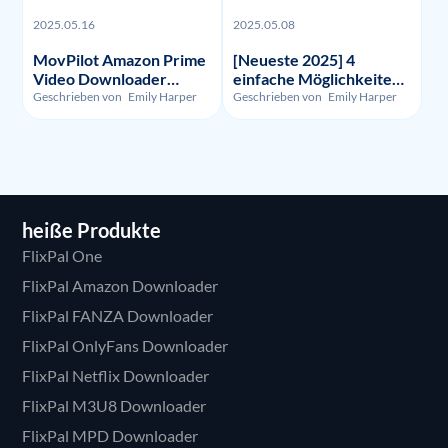
2025.05.16
2025.05.08
MovPilot Amazon Prime
[Neueste 2025] 4
Video Downloader
einfache Möglichkeiten,
Bewertung - Illegalität,
um HBO Max
Geschrieben von
Emily Harper
Geschrieben von
Emily Harper
Nutzung und Preis
aufzunehmen
heiße Produkte
FlixPal One
FlixPal Amazon Downloader
FlixPal FANZA Downloader
FlixPal OnlyFans Downloader
FlixPal Netflix Downloader
FlixPal M3U8 Downloader
FlixPal MPD Downloader