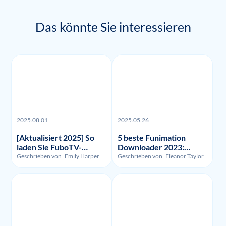
Das könnte Sie interessieren
2025.08.01
2025.05.26
[Aktualisiert 2025] So
5 beste Funimation
laden Sie FuboTV-
Downloader 2023:
Aufnahmen und -Videos
Getestet und verglichen
Geschrieben von
Emily Harper
Geschrieben von
Eleanor Taylor
herunter?