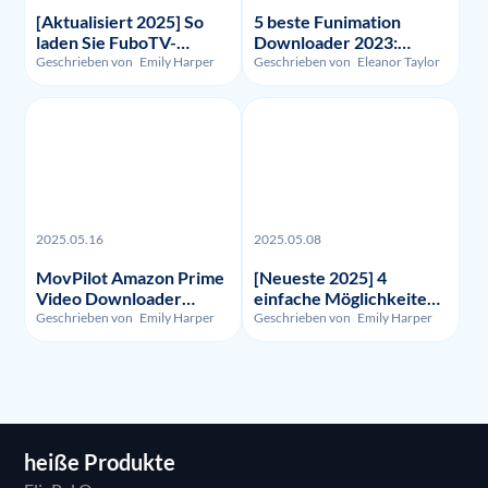
[Aktualisiert 2025] So
5 beste Funimation
laden Sie FuboTV-
Downloader 2023:
Aufnahmen und -Videos
Getestet und verglichen
Geschrieben von
Emily Harper
Geschrieben von
Eleanor Taylor
herunter?
2025.05.16
2025.05.08
MovPilot Amazon Prime
[Neueste 2025] 4
Video Downloader
einfache Möglichkeiten,
Bewertung - Illegalität,
um HBO Max
Geschrieben von
Emily Harper
Geschrieben von
Emily Harper
Nutzung und Preis
aufzunehmen
heiße Produkte