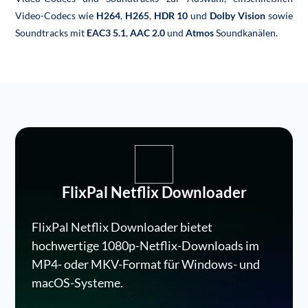
Video-Codecs wie
H264
,
H265
,
HDR 10
und
Dolby Vision
sowie
Soundtracks mit
EAC3 5.1
,
AAC 2.0
und
Atmos
Soundkanälen.
FlixPal Netflix Downloader
FlixPal Netflix Downloader bietet
hochwertige 1080p-Netflix-Downloads im
MP4- oder MKV-Format für Windows- und
macOS-Systeme.