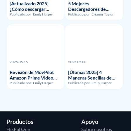
[Actualizado 2025]
5 Mejores
¿Cómo descargar
Descargadores de
grabaciones y vídeos de
Funimation en 2023:
Publicado por
Emily Harper
Publicado por
Eleanor Taylor
FuboTV?
Reseñados y
Comparados
2025.05.16
2025.05.08
Revisión de MovPilot
[Últimas 2025] 4
Amazon Prime Video
Maneras Sencillas de
Downloader - Ilegalidad,
Grabar la Pantalla en
Publicado por
Emily Harper
Publicado por
Emily Harper
Uso y Precio
HBO Max
Productos
Apoyo
FlixPal One
Sobre nosotros