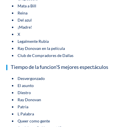
Mata a Bill
Reina
Del azul
¡Madre!
X
Legalmente Rubia
Ray Donovan en la película
Club de Compradores de Dallas
Tiempo de la funcion'S mejores espectáculos
Desvergonzado
El asunto
Diestro
Ray Donovan
Patria
L Palabra
Queer como gente