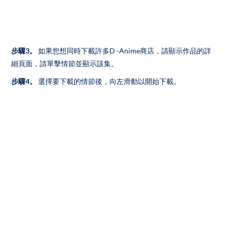
步驟3。
如果您想同時下載許多D -Anime商店，請顯示作品的詳
細頁面，請單擊情節並顯示該集。
步驟4。
選擇要下載的情節後，向左滑動以開始下載。