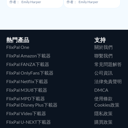
性、使用方式及價格
作者：
Emily Harper
作者：
Emily Harper
熱門產品
支持
FlixPal One
關於我們
FlixPal Amazon下載器
聯繫我們
FlixPal FANZA下載器
常見問題解答
FlixPal OnlyFans下載器
公司資訊
FlixPal Netflix下載器
法律免責聲明
FlixPal M3U8下載器
DMCA
FlixPal MPD下載器
使用條款
FlixPal Disney Plus下載器
Cookies政策
FlixPal Video下載器
隱私政策
FlixPal U-NEXT下載器
購買政策