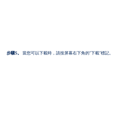
步驟5。
當您可以下載時，請按屏幕右下角的“下載”標記。