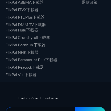
FlixPal ABEMA下載器
退款政策
FlixPal ITVX下載器
FlixPal RTL Plus下載器
FlixPal DMM TV下載器
FlixPal Hulu下載器
FlixPal Crunchyroll下載器
FlixPal Pornhub 下載器
FlixPal NHK下載器
FlixPal Paramount Plus下載器
FlixPal Peacock下載器
FlixPal Viki下載器
The Pro Video Downloader