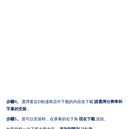
步驟4。
選擇要在D動漫商店中下載的內容並下載
請選擇分辨率和
字幕的安裝
。
步驟5。
當可以安裝時，在屏幕的右下角
現在下載
請按。
如果您想一次下載大量內容，
添加到隊列
請點擊。