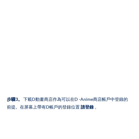
步驟3。
下載D動畫商店作為可以在D -Anime商店帳戶中登錄的
前提。在屏幕上帶有D帳戶的登錄位置
請登錄
。