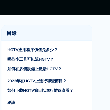
目錄
HGTV應用程序價值是多少？
哪些小工具可以流HGTV？
如何在多個設備上激活HGTV？
激活Roku上的HGTV
激活Amazon Fire TV上的HGTV
在Apple TV上激活HGTV
2022年在HGTV上進行哪些節目？
如何下載HGTV節目以進行離線查看？
特點 FlixPal視頻下載器
如何使用FlixPal下載HGTV電影？
結論