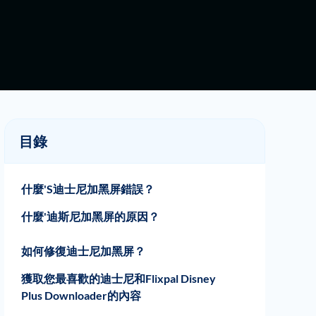
目錄
什麼'S迪士尼加黑屏錯誤？
什麼'迪斯尼加黑屏的原因？
1.允許擴展
2.迪士尼服務器下降
3.損壞的迪士尼加上應用程序文件
4.互聯網連接不佳
5.損壞的緩存中的文件
如何修復迪士尼加黑屏？
獲取您最喜歡的迪士尼和Flixpal Disney
Plus Downloader的內容