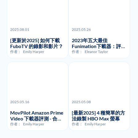
2025.08.01
2025.05.26
[更新於2025] 如何下載
2023年五大最佳
FuboTV 的錄影和影片？
Funimation下載器：評測
與比較
作者：
Emily Harper
作者：
Eleanor Taylor
2025.05.16
2025.05.08
MovPilot Amazon Prime
[最新2025] 4 種簡單的方
Video 下載器評測 - 合法
法錄製 HBO Max 螢幕
性、使用方式及價格
作者：
Emily Harper
作者：
Emily Harper