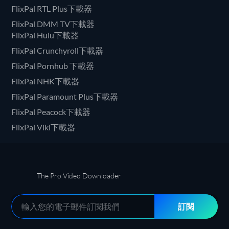
FlixPal RTL Plus下載器
FlixPal DMM TV下載器
FlixPal Hulu下載器
FlixPal Crunchyroll下載器
FlixPal Pornhub 下載器
FlixPal NHK下載器
FlixPal Paramount Plus下載器
FlixPal Peacock下載器
FlixPal Viki下載器
The Pro Video Downloader
訂閱