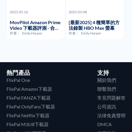
2025.05.16
2025.05.08
MovPilot Amazon Prime
[最新2025] 4 種簡單的方
Video 下載器評測 - 合法
法錄製 HBO Max 螢幕
性、使用方式及價格
作者：
Emily Harper
作者：
Emily Harper
熱門產品
支持
FlixPal One
關於我們
FlixPal Amazon下載器
聯繫我們
FlixPal FANZA下載器
常見問題解答
FlixPal OnlyFans下載器
公司資訊
FlixPal Netflix下載器
法律免責聲明
FlixPal M3U8下載器
DMCA