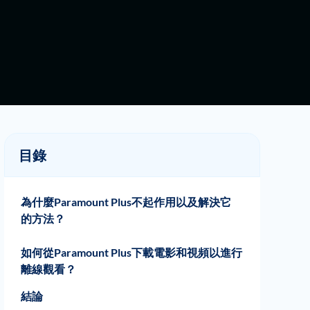
目錄
為什麼Paramount Plus不起作用以及解決它
的方法？
登錄問題
電視或手機上的流媒體問題
系統崩潰問題
音頻問題
加載問題
鑄造問題
如何從Paramount Plus下載電影和視頻以進行
離線觀看？
結論