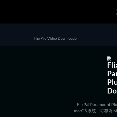
The Pro Video Downloader
FlixPal Paramoun
macOS 系統，可存為 MP4