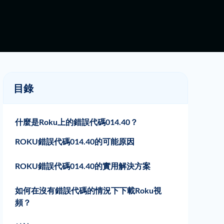
目錄
什麼是Roku上的錯誤代碼014.40？
ROKU錯誤代碼014.40的可能原因
錯誤的WiFi登錄憑據
損壞的DNS緩存
鬆散的電纜
MAC過濾
信號強度差
ROKU錯誤代碼014.40的實用解決方案
重新啟動Roku設備
工廠重置roku
驗證WiFi信息
電源循環設備
禁用網絡ping
如何在沒有錯誤代碼的情況下下載Roku視
頻？
高質量的視頻
單獨的SRT文件
批次下載